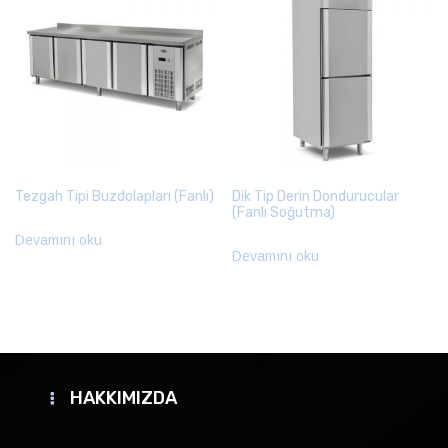
Tezgah Tipi Buzdolapları (Fanlı)
Dik Tip Derin Dondurucular
(Fanlı Soğutma)
Devamını oku
Devamını oku
HAKKIMIZDA