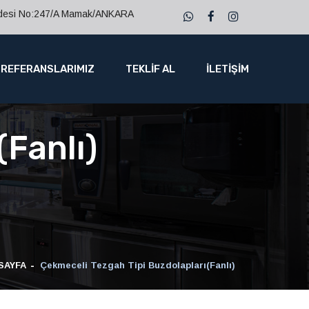
ddesi No:247/A Mamak/ANKARA
REFERANSLARIMIZ
TEKLİF AL
İLETİŞİM
(Fanlı)
SAYFA
Çekmeceli Tezgah Tipi Buzdolapları(Fanlı)