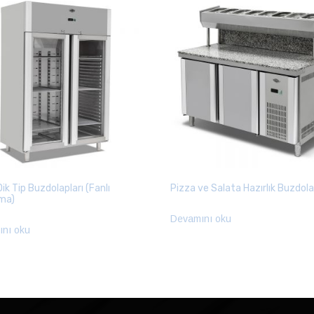
ik Tip Buzdolapları (Fanlı
Pizza ve Salata Hazırlık Buzdola
ma)
Devamını oku
nı oku