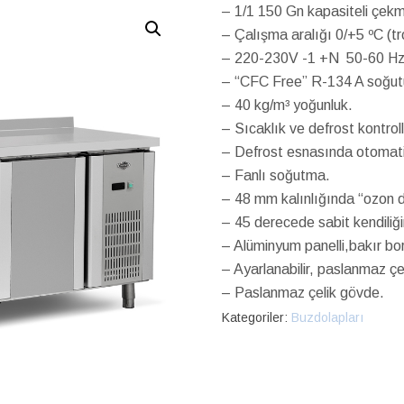
– 1/1 150 Gn kapasiteli çekm
– Çalışma aralığı 0/+5 ºC (tr
– 220-230V -1 +N 50-60 Hz 
– “CFC Free” R-134 A soğut
– 40 kg/m³ yoğunluk.
– Sıcaklık ve defrost kontroll
– Defrost esnasında otomati
– Fanlı soğutma.
– 48 mm kalınlığında “ozon d
– 45 derecede sabit kendiliğ
– Alüminyum panelli,bakır bo
– Ayarlanabilir, paslanmaz çeli
– Paslanmaz çelik gövde.
Kategoriler:
Buzdolapları