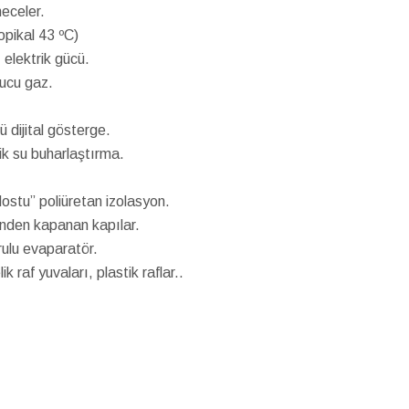
eceler.
opikal 43 ºC)
elektrik gücü.
ucu gaz.
ü dijital gösterge.
k su buharlaştırma.
ostu” poliüretan izolasyon.
inden kapanan kapılar.
rulu evaparatör.
k raf yuvaları, plastik raflar..