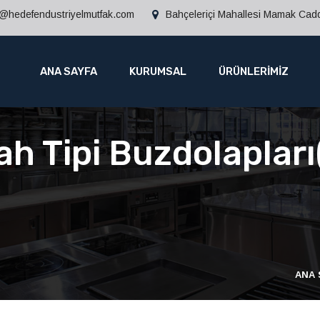
o@hedefendustriyelmutfak.com
Bahçeleriçi Mahallesi Mamak Ca
ANA SAYFA
KURUMSAL
ÜRÜNLERİMİZ
h Tipi Buzdolapları
ANA 