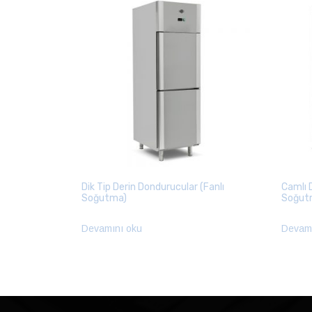
Dik Tip Derin Dondurucular (Fanlı
Camlı D
Soğutma)
Soğut
Devamını oku
Devamı