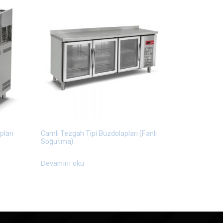
pları
Camlı Tezgah Tipi Buzdolapları (Fanlı
Soğutma)
Devamını oku