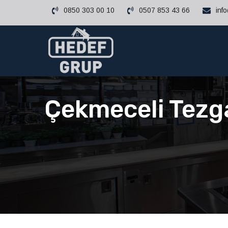
0850 303 00 10
0507 853 43 66
inf
Çekmeceli Tezga