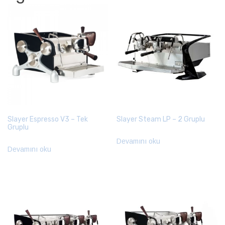
Slayer Espresso V3 – Tek
Slayer Steam LP – 2 Gruplu
Gruplu
Devamını oku
Devamını oku