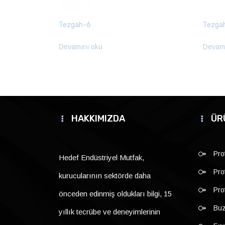
Tezgah-6
Tezga
Devamını oku
Devamı
HAKKIMIZDA
ÜR
Pro
Hedef Endüstriyel Mutfak,
Pro
kurucularının sektörde daha
Pro
önceden edinmiş oldukları bilgi, 15
Buz
yıllık tecrübe ve deneyimlerinin