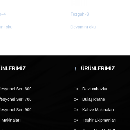
h-4
Tezgah-8
nı oku
Devamını oku
ÜNLERİMİZ
ÜRÜNLERİMİZ
fesyonel Seri 600
Davlumbazlar
fesyonel Seri 700
Bulaşıkhane
fesyonel Seri 900
Kahve Makinaları
 Makinaları
Teşhir Ekipmanları