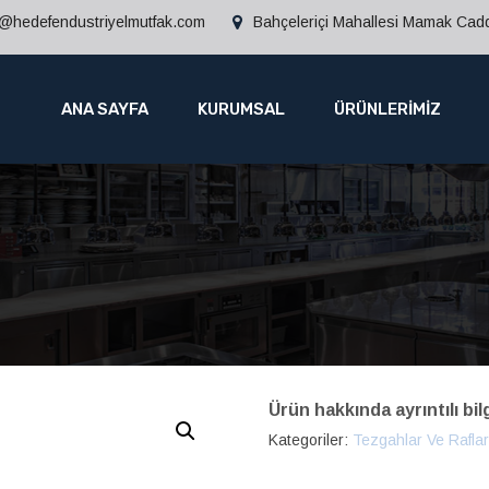
o@hedefendustriyelmutfak.com
Bahçeleriçi Mahallesi Mamak Ca
ANA SAYFA
KURUMSAL
ÜRÜNLERİMİZ
Ürün hakkında ayrıntılı bil
Kategoriler:
Tezgahlar Ve Rafla