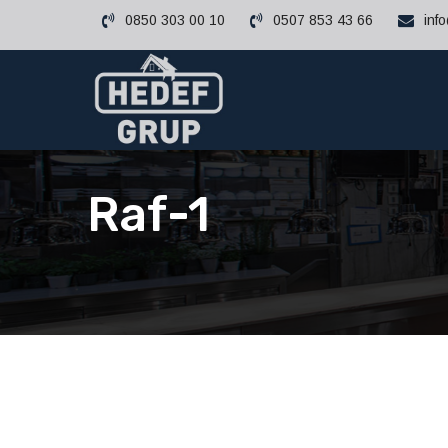
0850 303 00 10
0507 853 43 66
inf
Raf-1