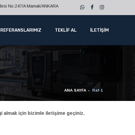
ddesi No:247/A Mamak/ANKARA
REFERANSLARIMIZ
TEKLİF AL
İLETİŞİM
ANA SAYFA
Raf-1
gi almak için bizimle iletişime geçiniz.
r