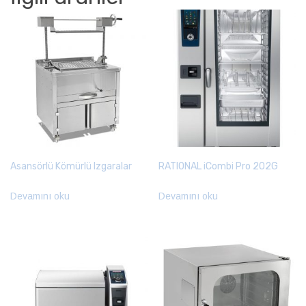
Asansörlü Kömürlü Izgaralar
RATIONAL iCombi Pro 202G
Devamını oku
Devamını oku