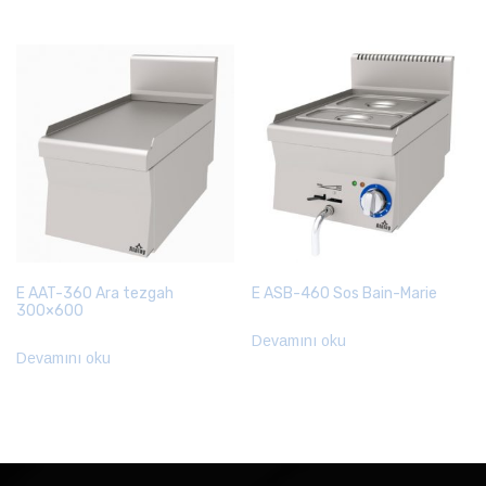
E AAT-360 Ara tezgah
E ASB-460 Sos Bain-Marie
300×600
Devamını oku
Devamını oku