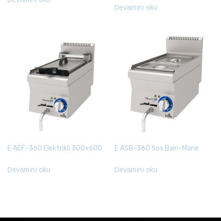
Devamını oku
E AEF-360 Elektrikli 300×600
E ASB-360 Sos Bain-Marie
Devamını oku
Devamını oku