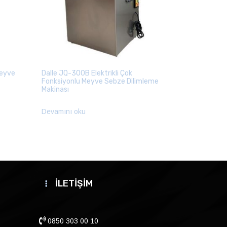
Meyve
Dalle JQ-300B Elektrikli Çok
Fonksiyonlu Meyve Sebze Dilimleme
Makinası
Devamını oku
İLETİŞİM
0850 303 00 10