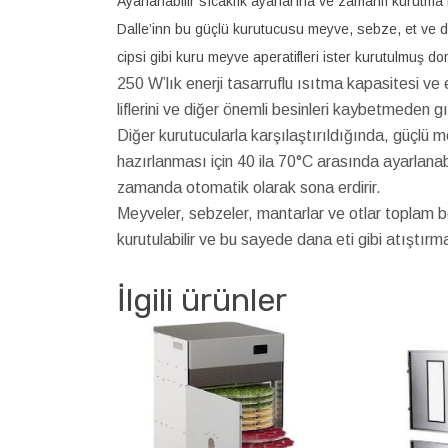
Ayarlanabilir sıcaklık ayarlarına ve zamanlı kurutma 
Dalle’inn bu güçlü kurutucusu meyve, sebze, et ve di
cipsi gibi kuru meyve aperatifleri ister kurutulmuş do
250 W’lık enerji tasarruflu ısıtma kapasitesi ve 
liflerini ve diğer önemli besinleri kaybetmeden 
Diğer kurutucularla karşılaştırıldığında, güçlü m
hazırlanması için 40 ila 70°C arasında ayarlanabili
zamanda otomatik olarak sona erdirir.
Meyveler, sebzeler, mantarlar ve otlar toplam b
kurutulabilir ve bu sayede dana eti gibi atıştırma
İlgili ürünler