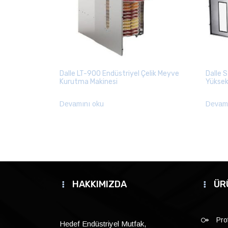
Dalle LT-900 Endüstriyel Çelik Meyve
Dalle 
Kurutma Makinesi
Yüksek
Devamını oku
Devamı
HAKKIMIZDA
ÜR
Pro
Hedef Endüstriyel Mutfak,