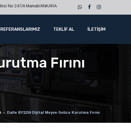
ddesi No:247/A Mamak/ANKARA
REFERANSLARIMIZ
TEKLİF AL
İLETİŞİM
urutma Fırını
A
Dalle BY1159 Dijital Meyve-Sebze Kurutma Fırını