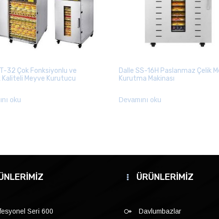
ST-32 Çok Fonksiyonlu ve
Dalle SS-16H Paslanmaz Çelik 
 Kaliteli Meyve Kurutucu
Kurutma Makinası
nı oku
Devamını oku
ÜNLERİMİZ
ÜRÜNLERİMİZ
fesyonel Seri 600
Davlumbazlar