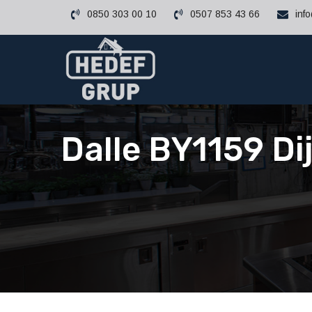
0850 303 00 10
0507 853 43 66
inf
Dalle BY1159 Di