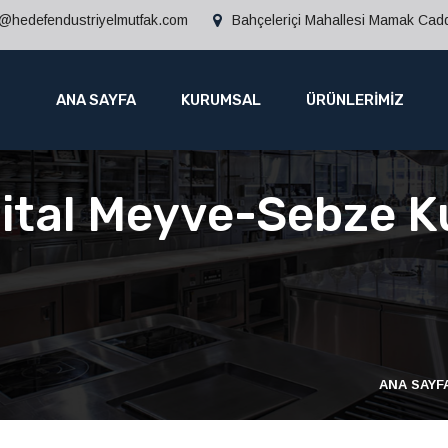
o@hedefendustriyelmutfak.com
Bahçeleriçi Mahallesi Mamak Ca
ANA SAYFA
KURUMSAL
ÜRÜNLERİMİZ
jital Meyve-Sebze K
ANA SAYF