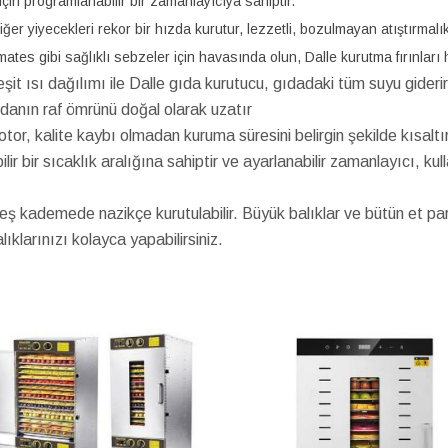
için programlanabilir bir zamanlayıcıya sahiptir.
ğer yiyecekleri rekor bir hızda kurutur, lezzetli, bozulmayan atıştırmal
mates gibi sağlıklı sebzeler için havasında olun, Dalle kurutma fırınları 
eşit ısı dağılımı ile Dalle gıda kurutucu, gıdadaki tüm suyu gideri
gıdanın raf ömrünü doğal olarak uzatır
otor, kalite kaybı olmadan kuruma süresini belirgin şekilde kısaltır
r bir sıcaklık aralığına sahiptir ve ayarlanabilir zamanlayıcı, kulla
eş kademede nazikçe kurutulabilir. Büyük balıklar ve bütün et pa
lıklarınızı kolayca yapabilirsiniz.