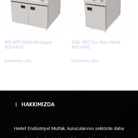
AEI-890 Elektrikli Izgara
ASB-490 Sos Bain-Marie
800×900
400×900
Devamını oku
Devamını oku
HAKKIMIZDA
Hedef Endüstriyel Mutfak, kurucularının sektörde daha