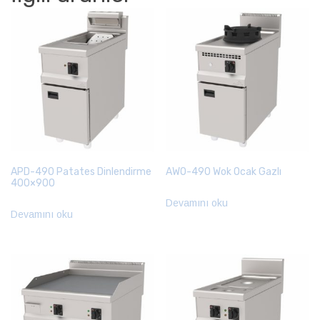
APD-490 Patates Dinlendirme
AWO-490 Wok Ocak Gazlı
400×900
Devamını oku
Devamını oku