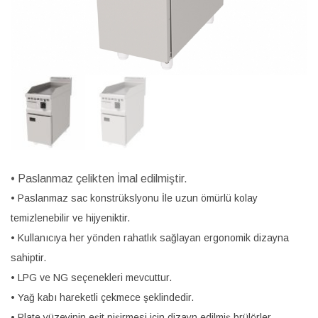
• Paslanmaz çelikten İmal edilmiştir.
• Paslanmaz sac konstrükslyonu İle uzun ömürlü kolay
temizlenebilir ve hijyeniktir.
• Kullanıcıya her yönden rahatlık sağlayan ergonomik dizayna
sahiptir.
• LPG ve NG seçenekleri mevcuttur.
• Yağ kabı hareketli çekmece şeklindedir.
• Plate yüzeyinin eşit pişirmesi için dizayn edilmiş brülörler.