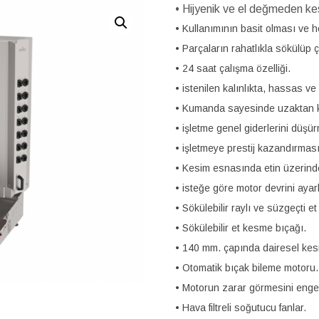
• Hijyenik ve el değmeden ke
• Kullanımının basit olması ve 
• Parçaların rahatlıkla sökülüp ç
• 24 saat çalışma özelliği.
• istenilen kalınlıkta, hassas v
• Kumanda sayesinde uzaktan k
• işletme genel giderlerini düşü
• işletmeye prestij kazandırması
• Kesim esnasında etin üzerinde 
• isteğe göre motor devrini ayarl
• Sökülebilir raylı ve süzgeçti e
• Sökülebilir et kesme bıçağı.
• 140 mm. çapında dairesel kesm
• Otomatik bıçak bileme motoru.
• Motorun zarar görmesini enge
• Hava filtreli soğutucu fanlar.