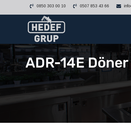
0850 303 00 10
0507 853 43 66
inf
ADR-14E Döner R