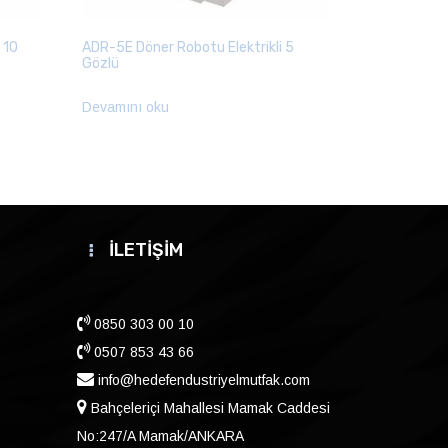
 10
ADR-5E Döner Robotu Elektrikli 5
Gözlü
Devamını oku
İLETİŞİM
0850 303 00 10
0507 853 43 66
info@hedefendustriyelmutfak.com
Bahçeleriçi Mahallesi Mamak Caddesi
No:247/A Mamak/ANKARA