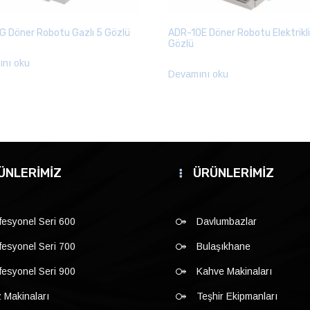
 Döner Robotu Gazlı 5 Gözlü
ADR-10E Döner Robotu Elektrikli
Gözlü
nı oku
Devamını oku
ÜNLERİMİZ
ÜRÜNLERİMİZ
fesyonel Seri 600
Davlumbazlar
fesyonel Seri 700
Bulaşıkhane
fesyonel Seri 900
Kahve Makinaları
 Makinaları
Teşhir Ekipmanları