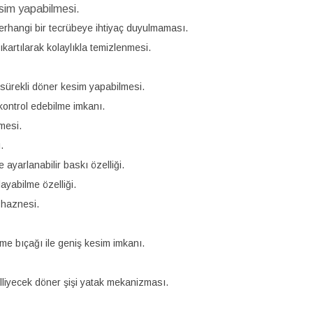
sim yapabilmesi.
herhangi bir tecrübeye ihtiyaç duyulmaması.
ıkartılarak kolaylıkla temizlenmesi.
e sürekli döner kesim yapabilmesi.
ontrol edebilme imkanı.
rmesi.
.
ayarlanabilir baskı özelliği.
ayabilme özelliği.
t haznesi.
e bıçağı ile geniş kesim imkanı.
lliyecek döner şişi yatak mekanizması.