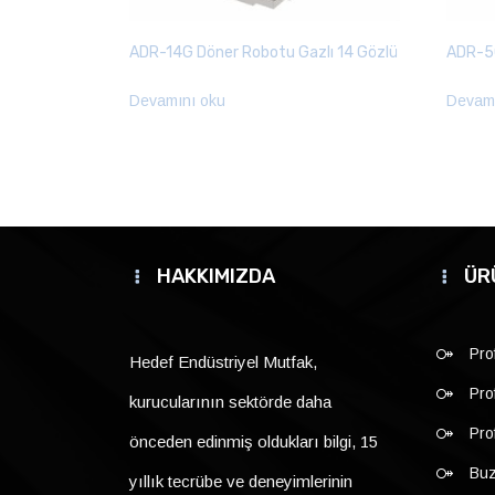
ADR-14G Döner Robotu Gazlı 14 Gözlü
ADR-5G
Devamını oku
Devamı
HAKKIMIZDA
ÜR
Pro
Hedef Endüstriyel Mutfak,
Pro
kurucularının sektörde daha
Pro
önceden edinmiş oldukları bilgi, 15
Buz
yıllık tecrübe ve deneyimlerinin