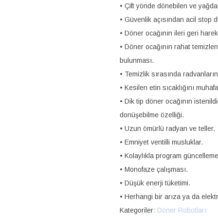
• Çift yönde dönebilen ve yağda
• Güvenlik açısından acil stop 
• Döner ocağının ileri geri hare
• Döner ocağının rahat temizlen
bulunması.
• Temizlik sırasında radvanlar
• Kesilen etin sıcaklığını muhafa
• Dik tip döner ocağının istenil
donüşebilme özelliği.
• Uzun ömürlü radyan ve teller.
• Emniyet ventilli musluklar.
• Kolaylıkla program güncelleme
• Monofaze çalışması.
• Düşük enerji tüketimi.
• Herhangi bir arıza ya da elekt
Kategoriler:
Döner Robotları