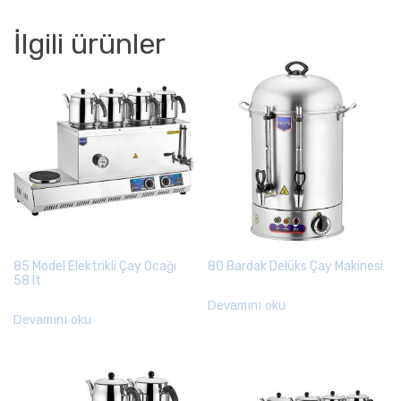
İlgili ürünler
85 Model Elektrikli Çay Ocağı
80 Bardak Delüks Çay Makinesi
58 lt
Devamını oku
Devamını oku