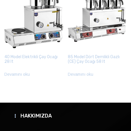
40 Model Elektrikli Çay Ocağı
85 Model Dört Demlikli Gazlı
28 lt
(CE) Çay Ocağı 58 lt
Devamını oku
Devamını oku
HAKKIMIZDA