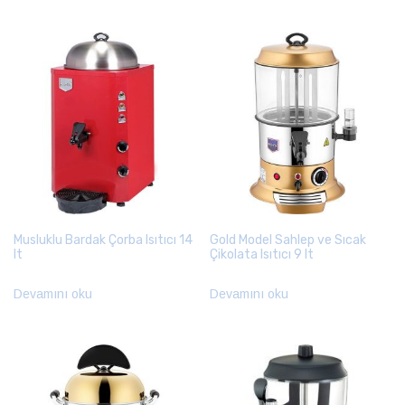
Musluklu Bardak Çorba Isıtıcı 14
Gold Model Sahlep ve Sıcak
lt
Çikolata Isıtıcı 9 lt
Devamını oku
Devamını oku