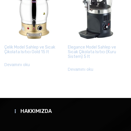
Çelik Model Sahlep ve Sıcak
Elegance Model Sahlep ve
Çikolata Isıtıcı Gold 15 lt
Sıcak Çikolata Isıtıcı (Kuru
Sistem) 5 lt
Devamını oku
Devamını oku
HAKKIMIZDA